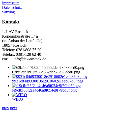
Impressum
Datenschutz
Satzung
Kontakt
1. LAV Rostock
Kopernikusstraße 17 a
(im Anbau der Laufhalle)
18057 Rostock
Telefon: 0381/808 75 20
Telefax: 0381/128 62 40
email:: info@lav-rostock.de
63bf9efc7b02f456d552deb78433acd0.png
9931c84d9330018e2910602e1eeb87d3.jpeg
fe9cfbf65f2aa4c46a8f054e9f79bd5f.png
WIRO
prev
next