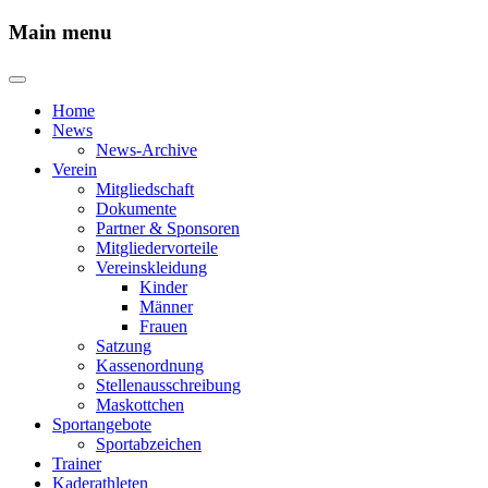
Main menu
Home
News
News-Archive
Verein
Mitgliedschaft
Dokumente
Partner & Sponsoren
Mitgliedervorteile
Vereinskleidung
Kinder
Männer
Frauen
Satzung
Kassenordnung
Stellenausschreibung
Maskottchen
Sportangebote
Sportabzeichen
Trainer
Kaderathleten