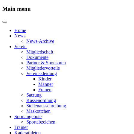
Main menu
Home
News
News-Archive
Verein
Mitgliedschaft
Dokumente
Partner & Sponsoren
Mitgliedervorteile
Vereinskleidung
Kinder
Männer
Frauen
Satzung
Kassenordnung
Stellenausschreibung
Maskottchen
Sportangebote
Sportabzeichen
Trainer
Kaderathleten