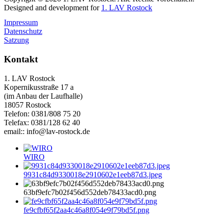
Designed and development for
1. LAV Rostock
Impressum
Datenschutz
Satzung
Kontakt
1. LAV Rostock
Kopernikusstraße 17 a
(im Anbau der Laufhalle)
18057 Rostock
Telefon: 0381/808 75 20
Telefax: 0381/128 62 40
email:: info@lav-rostock.de
WIRO
9931c84d9330018e2910602e1eeb87d3.jpeg
63bf9efc7b02f456d552deb78433acd0.png
fe9cfbf65f2aa4c46a8f054e9f79bd5f.png