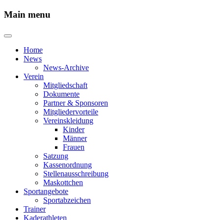
Main menu
Home
News
News-Archive
Verein
Mitgliedschaft
Dokumente
Partner & Sponsoren
Mitgliedervorteile
Vereinskleidung
Kinder
Männer
Frauen
Satzung
Kassenordnung
Stellenausschreibung
Maskottchen
Sportangebote
Sportabzeichen
Trainer
Kaderathleten