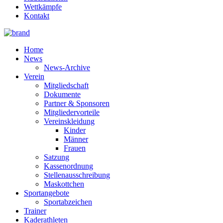
Wettkämpfe
Kontakt
Home
News
News-Archive
Verein
Mitgliedschaft
Dokumente
Partner & Sponsoren
Mitgliedervorteile
Vereinskleidung
Kinder
Männer
Frauen
Satzung
Kassenordnung
Stellenausschreibung
Maskottchen
Sportangebote
Sportabzeichen
Trainer
Kaderathleten