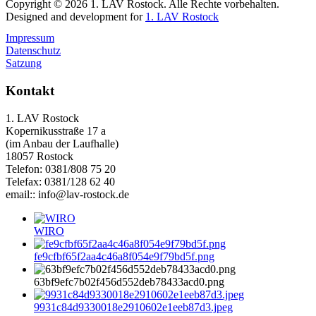
Copyright © 2026 1. LAV Rostock. Alle Rechte vorbehalten.
Designed and development for
1. LAV Rostock
Impressum
Datenschutz
Satzung
Kontakt
1. LAV Rostock
Kopernikusstraße 17 a
(im Anbau der Laufhalle)
18057 Rostock
Telefon: 0381/808 75 20
Telefax: 0381/128 62 40
email:: info@lav-rostock.de
WIRO
fe9cfbf65f2aa4c46a8f054e9f79bd5f.png
63bf9efc7b02f456d552deb78433acd0.png
9931c84d9330018e2910602e1eeb87d3.jpeg