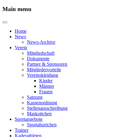
Main menu
Home
News
News-Archive
Verein
Mitgliedschaft
Dokumente
Partner & Sponsoren
Mitgliedervorteile
Vereinskleidung
Kinder
Männer
Frauen
Satzung
Kassenordnung
Stellenausschreibung
Maskottchen
Sportangebote
Sportabzeichen
Trainer
Kaderathleten