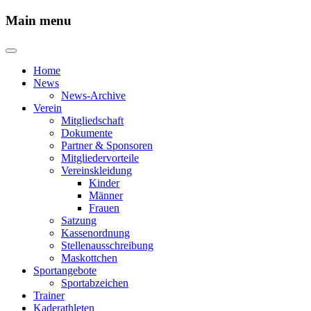
Main menu
Home
News
News-Archive
Verein
Mitgliedschaft
Dokumente
Partner & Sponsoren
Mitgliedervorteile
Vereinskleidung
Kinder
Männer
Frauen
Satzung
Kassenordnung
Stellenausschreibung
Maskottchen
Sportangebote
Sportabzeichen
Trainer
Kaderathleten