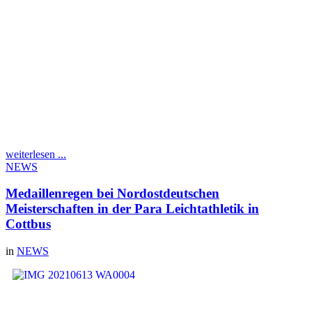
Dreispringerin
Mara
Häusler
, die jetzt wieder aus
den USA zurück ist. Ziel
war es, die EM Norm von
13,30m zu bestätigen und sich einen Platz unter den ersten drei zu
sichern. Letzteres war Voraussetzung für die Nominierung der U23
EM in Tallin. Leider sollte es anders kommen. Die Wettkampfsaison
in den Staaten hat wohl doch mehr Körner verbraucht als gedacht
und so blieb am Ende "nur" Platz sechs mit 12,72m.
Dennoch ist Mara sehr zufrieden mit ihrer diesjährigen
Leistungsentwicklung, auch wenn zum Schluss das Quäntchen
Glück gefehlt hat.
weiterlesen ...
NEWS
Medaillenregen bei Nordostdeutschen
Meisterschaften in der Para Leichtathletik in
Cottbus
in
NEWS
Auch unsere Para-Athleten
Hanna Wichmann und
Raimund Spicher waren mit