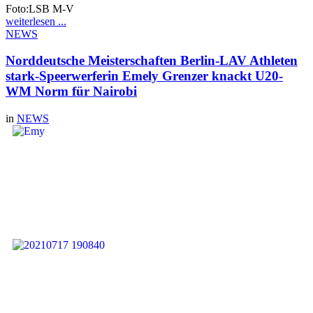
Foto:LSB M-V
weiterlesen ...
NEWS
Norddeutsche Meisterschaften Berlin-LAV Athleten
stark-Speerwerferin Emely Grenzer knackt U20-
WM Norm für Nairobi
in
NEWS
Einen ganz starken Auftritt
legten unsere LAV Athleten
am vergangenen
Wochenende bei den
Norddeutschen
Meisterschaften in Berlin
hin. Allen voran
Speerwerferin Emely
Grenzer, die sich mit einer
neuen PB Bestleistung von
52,54m nicht nur den
Meistertitel in der U20
sicherte, sondern auch die
geforderte Norm (52m) für
die U20 WM in Nairobi