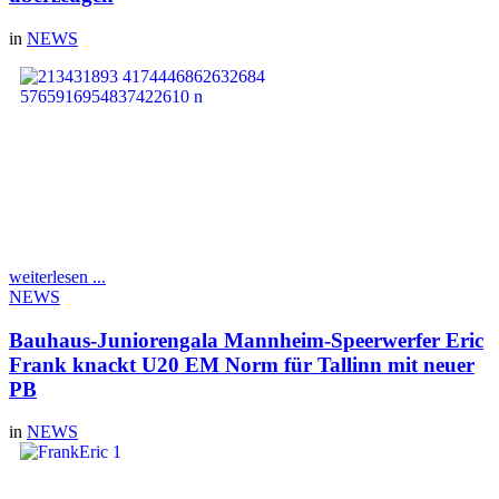
in
NEWS
Die sieben Teilnehmer des
1.LAV Rostock der
Norddeutschen
Meisterschaften Mehrkampf
am vergangenen
Wochenende in Papenburg
konnten alle auf viele
Bestleistungen und
ausgezeichnete Platzierungen bei tollen Bedingungen im dortigen
Waldstadion zurückblicken.
weiterlesen ...
NEWS
Bauhaus-Juniorengala Mannheim-Speerwerfer Eric
Frank knackt U20 EM Norm für Tallinn mit neuer
PB
in
NEWS
Am vergangenen
Wochenende wurden in
Mannheim die Tickets für