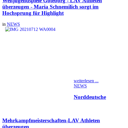
Weltjugendspiele Göteborg - LAV Athleten
überzeugen - Maria Schnemilich sorgt im
Hochsprung für Highlight
in
NEWS
Ein kleines LAV-Team hat
sich am vergangenen
Donnerstag auf den Weg
nach Göteborg zu den
alljährlich stattfindenden
Weltjugendspielen im Ullevi
Stadion gemacht. Über 20
Nationen mit circa 50
Teilnehmern pro Disziplin
hatten im Vorfeld gemeldet.
weiterlesen ...
NEWS
Norddeutsche
Mehrkampfmeisterschaften-LAV Athleten
überzeugen