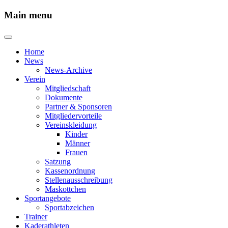
Main menu
Home
News
News-Archive
Verein
Mitgliedschaft
Dokumente
Partner & Sponsoren
Mitgliedervorteile
Vereinskleidung
Kinder
Männer
Frauen
Satzung
Kassenordnung
Stellenausschreibung
Maskottchen
Sportangebote
Sportabzeichen
Trainer
Kaderathleten