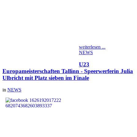
übertraf. Sehr bitter daher
für Emy, dass sie sich im
letzten Versuch verletzte und
jetzt um die Teilnahme an
weiteren Wettkämpfen
bangen muss. Wir wünschen
ihr alles Gute und eine
schnelle Genesung.
weiterlesen ...
NEWS
U23
Europameisterschaften Tallinn - Speerwerferin Julia
Ulbricht mit Platz sieben im Finale
in
NEWS
Unsere U20 Vize-
Europameisterin im
Speerwurf von 2019, Julia
Ulbricht, konnte am
09.07.2021 in der
Qualifikationsrunde von
allen 23 Athletinnen am