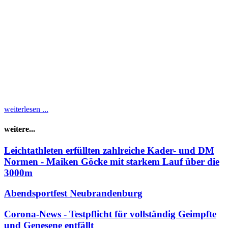
ihrem Coach, Olympiasieger
Christian Schenk am
vergangenen Wochenende
unterwegs. Dabei gewann
Hanna, die Tetraplegikerin
ist in ihrer Paradedisziplin, dem Keulenwurf mit einer Weite von
13.27 m den 1. Platz. Im Kugelstoßen mit der Zwei-Kilo-Kugel
konnte sich Hanna ebenfalls behaupten und siegte nach einem
kräftigen Regenschauer mit für sie guten 4.11 m. In ihrem neuen
Wurfstuhl der Reha-Technik Möller fühlte sich die 23-Jährige
schnell wohl und lässt große Weiten in der neuen Saison erwarten.
weiterlesen ...
weitere...
Leichtathleten erfüllten zahlreiche Kader- und DM
Normen - Maiken Göcke mit starkem Lauf über die
3000m
Abendsportfest Neubrandenburg
Corona-News - Testpflicht für vollständig Geimpfte
und Genesene entfällt