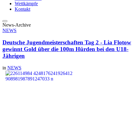
Wettkämpfe
Kontakt
News-Archive
NEWS
Deutsche Jugendmeisterschaften Tag 2 - Lia Flotow
gewinnt Gold über die 100m Hürden bei den U18-
Jährigen
in
NEWS
Der zweiten Tag bei den
deutschen
Jugendmeisterschaften
begann mit unseren U20
Sprintern Marten Hufschild
und Louis Ziegert. Über die
100m wollten sie ihre
persönlichen Bestleistungen
den Kampf ansagen. 37
Teilnehmer starteten in acht
Vorläufen. Den Einzug ins
Halbfinale schafften beide leider nicht. Am Ende belegte Marten