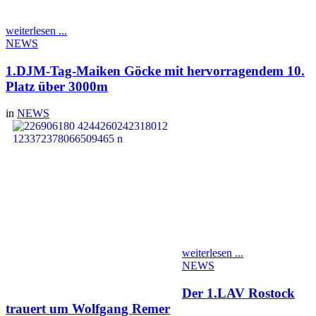
Platz 24 in 11,16sec und Louis Platz 28 in 11,24 sec. Dabei lag er
nur knapp über seiner Bestleistung von 11,15sec.
weiterlesen ...
NEWS
1.DJM-Tag-Maiken Göcke mit hervorragendem 10.
Platz über 3000m
in
NEWS
Unsere erste LAV-Starterin
glänzte heute über die
3000m bei den U18-
Jährigen. Von 23
Finalistinnen konnte Maiken
einen tollen 10. Platz in
einer Zeit von 10:18,91 min
erkämpfen und sich
abermals um gut sechs
Sekunden steigern.
weiterlesen ...
NEWS
Der 1.LAV Rostock
trauert um Wolfgang Remer