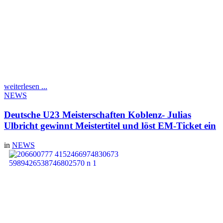
die U20 EM in Tallinn
vergeben. Für die
Nominierung notwendig
war die Erfüllung der EM
Norm und ein Platz unter
den ersten drei. Das war
auch das Ziel unseres
Speerwurfteams, die mit Emy, Lilly und Eric gleich mit drei
Kandidaten am Start waren.
weiterlesen ...
NEWS
Deutsche U23 Meisterschaften Koblenz- Julias
Ulbricht gewinnt Meistertitel und löst EM-Ticket ein
in
NEWS
Am vergangenen
Wochenende fanden in
Koblenz die Deutschen U23
Meisterschaften statt. Mit
dabei auch drei unserer
Athleten.
Den Anfang machte am
Samstag unsere